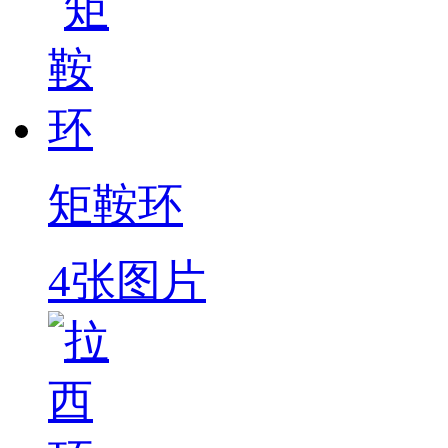
矩鞍环
4张图片