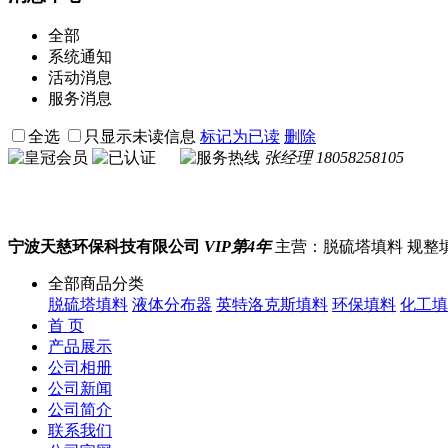
全部
系统通知
活动消息
服务消息
全选
只显示未读信息
标记为已读
删除
张经理
18058258105
宁波天慈环保科技有限公司
VIP第4年
主营：脱硫塔填料 规整填
全部商品分类
脱硫塔填料
液体分布器
英特洛克斯填料
环保填料
化工填
首 页
产品展示
公司相册
公司新闻
公司简介
联系我们